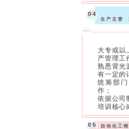
04
生产主管 
大专或以
产管理工
熟悉背光
有一定的
统筹部门
作；
依据公司
培训核心
05
自动化工程