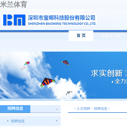
米兰体育
首 页
走进米兰体
育-米兰online
（中国）
招聘信息
>
人才招聘
>
招聘信息
>
招聘信息