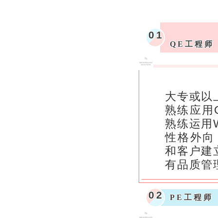
01
QE工程师
大专或以
熟练应用
熟练运用W
性格外向
和客户建
有品质管
02
PE工程师