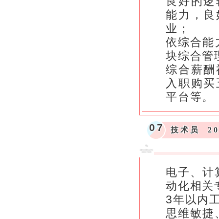
良好的逻
能力，良
业；
依综合能力
块综合管
综合薪酬
入职购买
平台等。
07
技术员 2
电子、计
动化相关
3年以内
思维敏捷