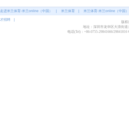
走进米兰体育-米兰online（中国）
|
米兰体育
|
米兰体育-米兰online（中国
才招聘
|
版权所有
地址：深圳市龙华区大浪街道北站
电话(Tel)：+86-0755-29841666/2984181