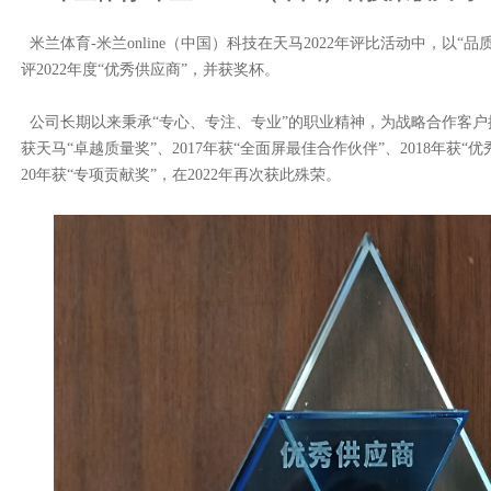
米兰体育-米兰online（中国）科技在天马2022年评比活动中，以
评2022年度“优秀供应商”，并获奖杯。
公司长期以来秉承“专心、专注、专业”的职业精神，为战略合作客户提
获天马“卓越质量奖”、2017年获“全面屏最佳合作伙伴”、2018年获“优秀
20年获“专项贡献奖”，在2022年再次获此殊荣。