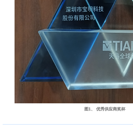
图1、 优秀供应商奖杯