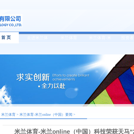
首 页
走进米兰体
米兰体育
米兰体育-米
投资者
育-米兰online
兰online（中
（中国）
国）
>
米兰体育
>
米兰体育-米兰online（中国）要闻
>
米兰体育-米兰online（中国）科技荣获天马“