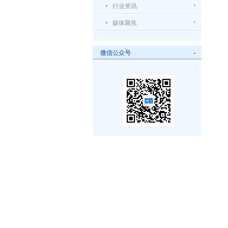
闻
行业资讯
媒体聚焦
微信公众号