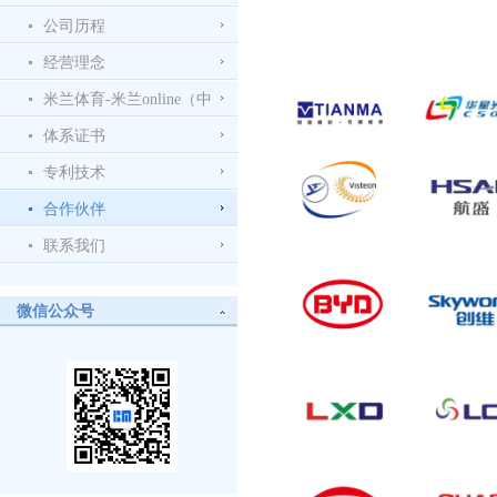
公司历程
经营理念
米兰体育-米兰online（中
国）荣誉
体系证书
专利技术
合作伙伴
联系我们
微信公众号