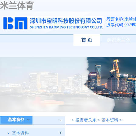
米兰体育
股票名称:米兰体
股票代码:00299
首 页
走进米兰体
育-米兰onlin
e（中国）
基本资料
>
投资者关系
>
基本资料
>
基本资料