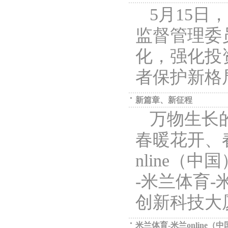
5月15
监督管理委
化，强化投
者保护新格局
新篇章、新征程
万物生长
春暖花开、
nline（
-米兰体育-
创新科技大厦
米兰体育-米兰online