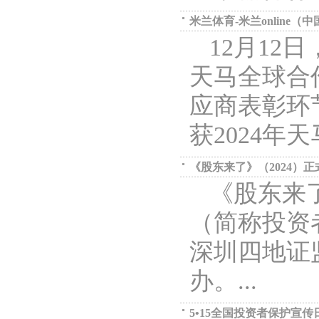
米兰体育-米兰online（
12月12
天马全球合
应商表彰环节
获2024年天
《股东来了》（2024）正
《股东来
（简称投资
深圳四地证
办。...
5•15全国投资者保护宣传